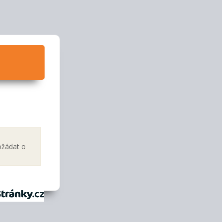
ožádat o
tránky.cz