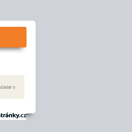
ožádat o
tránky.cz